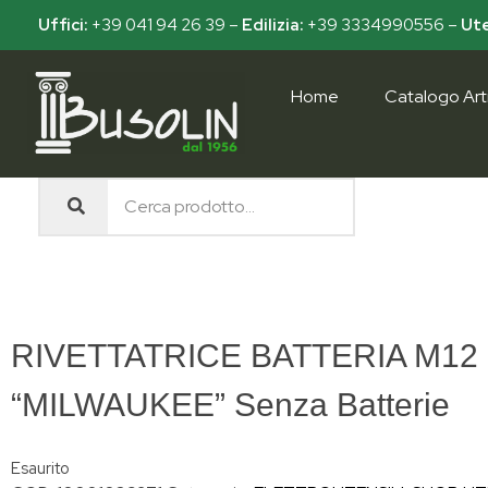
Uffici:
+39 041 94 26 39
–
Edilizia:
+39 3334990556
–
Ute
Home
Catalogo Arti
Busolin S.R.L.
Forniture materiali e servizi per l'edilizia a Venezia Mestre
RIVETTATRICE BATTERIA M12
“MILWAUKEE” Senza Batterie
Esaurito