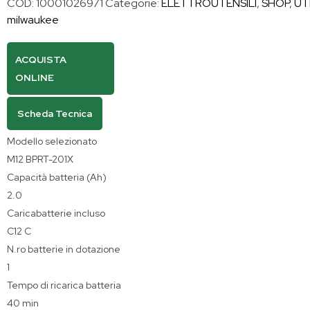
COD:
10001026971
Categorie:
ELETTROUTENSILI
,
SHOP
,
UT
milwaukee
ACQUISTA
ONLINE
Scheda Tecnica
Modello selezionato
M12 BPRT-201X
Capacità batteria (Ah)
2.0
Caricabatterie incluso
C12 C
N.ro batterie in dotazione
1
Tempo di ricarica batteria
40 min