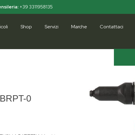
nsileria:
+39 3311958135
coli
Shop
Servizi
Marche
Contattaci
 BRPT-0