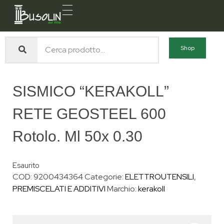
Busolin S.R.L.
Forniture materiali e servizi per l'edilizia a Venezia Mestre
Shop
SISMICO “KERAKOLL”
RETE GEOSTEEL 600
Rotolo. Ml 50x 0.30
Esaurito
COD:
9200434364
Categorie:
ELETTROUTENSILI
,
PREMISCELATI E ADDITIVI
Marchio:
kerakoll