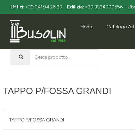
Uffici:
+39 041 94 26 39
–
Edilizia:
+39 3334990556
–
Ute
Home
Catalogo Arti
Busolin S.R.L.
Forniture materiali e servizi per l'edilizia a Venezia Mestre
TAPPO P/FOSSA GRANDI