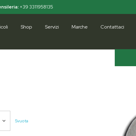
nsileria:
+39 3311958135
coli
Shop
Servizi
Marche
Contattaci
Svuota